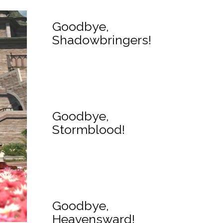
Goodbye,
Shadowbringers!
Goodbye,
Stormblood!
Goodbye,
Heavensward!