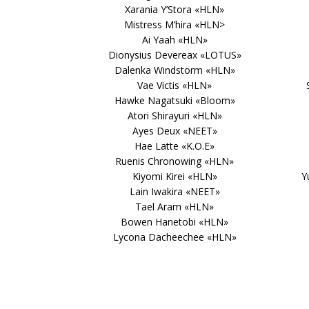
Xarania Y’Stora «HLN»
Mistress M’hira «HLN>
Ai Yaah «HLN»
Dionysius Devereax «LOTUS»
Dalenka Windstorm «HLN»
Vae Victis «HLN»
Hawke Nagatsuki «Bloom»
Atori Shirayuri «HLN»
Ayes Deux «NEET»
Hae Latte «K.O.E»
Ruenis Chronowing «HLN»
Kiyomi Kirei «HLN»
Y
Lain Iwakira «NEET»
Tael Aram «HLN»
Bowen Hanetobi «HLN»
Lycona Dacheechee «HLN»