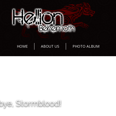
HOME
ABOUT US
PHOTO ALBUM
ye, Stormblood!