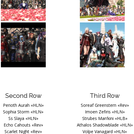
Second Row
Third Row
Perioth Aurah «HLN»
Soreaf Greenstern «Rev»
Sophia Storm «HLN»
Imoen Zefiris «HLN»
Ss Slaya «HLN»
Strubes Man’kini «HLB»
Echo Cahouts «Rev»
Athalos Shadowblade «HLN»
Scarlet Night «Rev»
Volpe Vanagard «HLN»