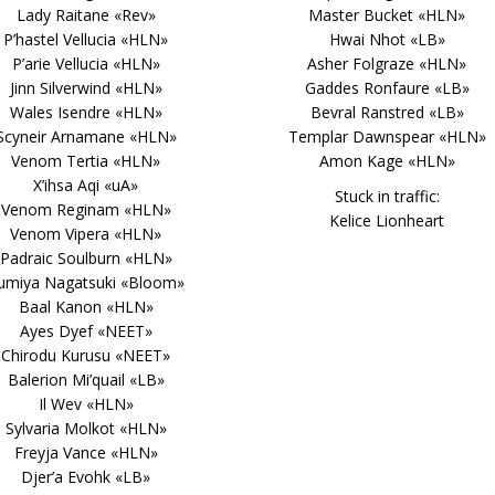
Lady Raitane «Rev»
Master Bucket «HLN»
P’hastel Vellucia «HLN»
Hwai Nhot «LB»
P’arie Vellucia «HLN»
Asher Folgraze «HLN»
Jinn Silverwind «HLN»
Gaddes Ronfaure «LB»
Wales Isendre «HLN»
Bevral Ranstred «LB»
Scyneir Arnamane «HLN»
Templar Dawnspear «HLN»
Venom Tertia «HLN»
Amon Kage «HLN»
X’ihsa Aqi «uA»
Stuck in traffic:
Venom Reginam «HLN»
Kelice Lionheart
Venom Vipera «HLN»
Padraic Soulburn «HLN»
umiya Nagatsuki «Bloom»
Baal Kanon «HLN»
Ayes Dyef «NEET»
Chirodu Kurusu «NEET»
Balerion Mi’quail «LB»
Il Wev «HLN»
Sylvaria Molkot «HLN»
Freyja Vance «HLN»
Djer’a Evohk «LB»