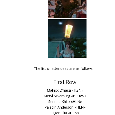
The list of attendees are as follows:
First Row
Malrixx D’harzi «HZN»
Meryl Silverburg «B KRW»
Serinne Khilo «HLN»
Paladin Anderson «HLN»
Tiger Lilia «HLN»